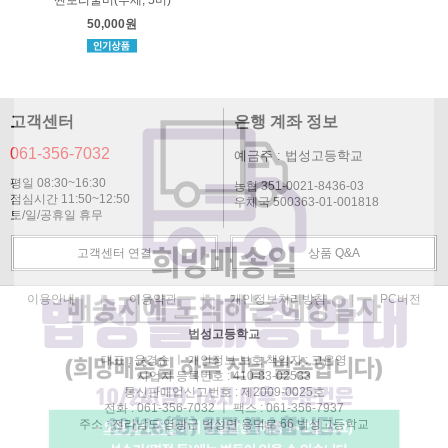
50,000원
고객센터
은행 계좌 정보
061-356-7032
예금주 : 법성고등학교
평일 08:30~16:30
농협 351-0021-8436-03
점심시간 11:50~12:50
우체국 500363-01-001818
토/일/공휴일 휴무
고객센터 연결
상품 Q&A
이용안내
이용약관
개인정보처리방침
PC버전
법성고등학교
대표 : 윤경순 ㅣ 개인정보 보호 책임자 : 고은영
사업자 등록번호 : 410-83-02533
통신판매업신고번호 : 제2009-0025호
전화 : 061-356-7032 ㅣ 팩스 : 061-356-7937
주소 : 전라남도 영광군 법성면 용덕로 66 법성고등학교