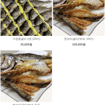
가정용굴비 2호 (20미)
찐보리굴비(부세, 10미)
35,000원
100,000원
찐보리굴비(부세, 5미)